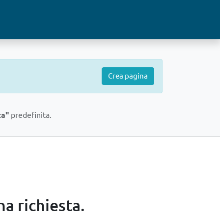
Crea pagina
ta"
predefinita.
na richiesta.